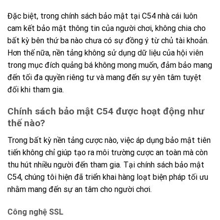
Đặc biệt, trong chính sách bảo mật tại C54 nhà cái luôn
cam kết bảo mật thông tin của người chơi, không chia cho
bất kỳ bên thứ ba nào chưa có sự đồng ý từ chủ tài khoản.
Hơn thế nữa, nền tảng không sử dụng dữ liệu của hội viên
trong mục đích quảng bá không mong muốn, đảm bảo mang
đến tối đa quyền riêng tư và mang đến sự yên tâm tuyệt
đối khi tham gia.
Chính sách bảo mật C54 được hoạt động như
thế nào?
Trong bất kỳ nền tảng cược nào, việc áp dụng bảo mật tiên
tiến không chỉ giúp tạo ra môi trường cược an toàn mà còn
thu hút nhiều người đến tham gia. Tại chính sách bảo mật
C54, chúng tôi hiện đã triển khai hàng loạt biện pháp tối ưu
nhằm mang đến sự an tâm cho người chơi.
Công nghệ SSL