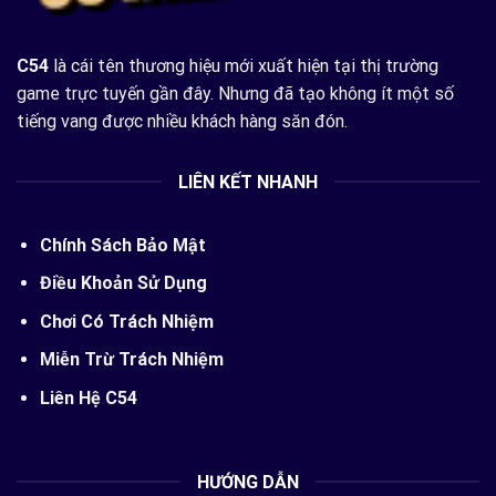
C54
là cái tên thương hiệu mới xuất hiện tại thị trường
game trực tuyến gần đây. Nhưng đã tạo không ít một số
tiếng vang được nhiều khách hàng săn đón.
LIÊN KẾT NHANH
Chính Sách Bảo Mật
Điều Khoản Sử Dụng
Chơi Có Trách Nhiệm
Miễn Trừ Trách Nhiệm
Liên Hệ C54
HƯỚNG DẪN