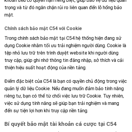
khoản đều có quyền hạn riêng biệt, giúp bảo vệ dữ liệu quan
trọng và từ đó ngăn chặn rủi ro liên quan đến lỗ hổng bảo
mật.
Chính sách bảo mật C54 với Cookie
Trong chính sách bảo mật tại C54 hệ thống hiện đang sử
dụng Cookie nhằm tối ưu trải nghiệm người dùng. Cookie là
tệp nhỏ lưu trữ trên trình duyệt website khi người dùng
truy cập, giúp ghi nhớ thông tin đăng nhập, sở thích và cải
thiện hiệu suất hoạt động của nền tảng.
Điểm đặc biệt của C54 là bạn có quyền chủ động trong việc
quản lý dữ liệu Cookie. Nếu đang muốn đảm bảo tính năng
riêng tư, bạn có thể từ chối việc lưu trữ Cookie. Tuy nhiên,
việc sử dụng tính năng sẽ giúp bạn trải nghiệm và mang
đến sự tiện lợi hơn khi truy cập nền tảng.
Bí quyết bảo mật tài khoản cá cược tại C54