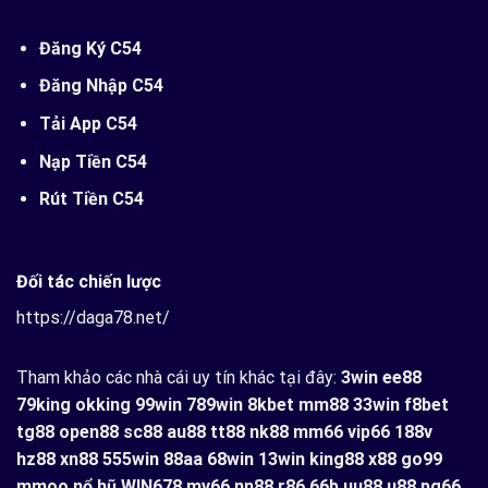
Đăng Ký C54
Đăng Nhập C54
Tải App C54
Nạp Tiền C54
Rút Tiền C54
Đối tác chiến lược
https://daga78.net/
Tham khảo các nhà cái uy tín khác tại đây:
3win
ee88
79king
okking
99win
789win
8kbet
mm88
33win
f8bet
tg88
open88
sc88
au88
tt88
nk88
mm66
vip66
188v
hz88
xn88
555win
88aa
68win
13win
king88
x88
go99
mmoo
nổ hũ
WIN678
mv66
nn88
r86
66b
uu88
u88
pg66