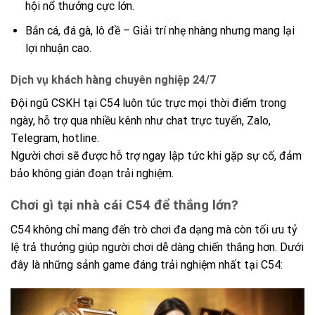
hội nổ thưởng cực lớn.
Bắn cá, đá gà, lô đề – Giải trí nhẹ nhàng nhưng mang lại
lợi nhuận cao.
Dịch vụ khách hàng chuyên nghiệp 24/7
Đội ngũ CSKH tại C54 luôn túc trực mọi thời điểm trong
ngày, hỗ trợ qua nhiều kênh như chat trực tuyến, Zalo,
Telegram, hotline.
Người chơi sẽ được hỗ trợ ngay lập tức khi gặp sự cố, đảm
bảo không gián đoạn trải nghiệm.
Chơi gì tại nhà cái C54 để thắng lớn?
C54 không chỉ mang đến trò chơi đa dạng mà còn tối ưu tỷ
lệ trả thưởng giúp người chơi dễ dàng chiến thắng hơn. Dưới
đây là những sảnh game đáng trải nghiệm nhất tại C54: