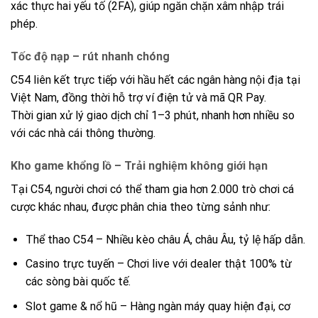
xác thực hai yếu tố (2FA), giúp ngăn chặn xâm nhập trái
phép.
Tốc độ nạp – rút nhanh chóng
C54 liên kết trực tiếp với hầu hết các ngân hàng nội địa tại
Việt Nam, đồng thời hỗ trợ ví điện tử và mã QR Pay.
Thời gian xử lý giao dịch chỉ 1–3 phút, nhanh hơn nhiều so
với các nhà cái thông thường.
Kho game khổng lồ – Trải nghiệm không giới hạn
Tại C54, người chơi có thể tham gia hơn 2.000 trò chơi cá
cược khác nhau, được phân chia theo từng sảnh như:
Thể thao C54 – Nhiều kèo châu Á, châu Âu, tỷ lệ hấp dẫn.
Casino trực tuyến – Chơi live với dealer thật 100% từ
các sòng bài quốc tế.
Slot game & nổ hũ – Hàng ngàn máy quay hiện đại, cơ