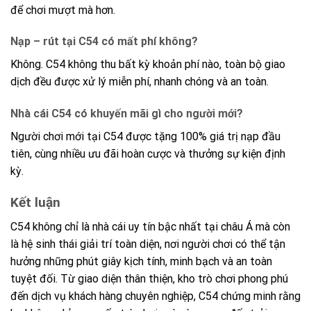
để chơi mượt mà hơn.
Nạp – rút tại C54 có mất phí không?
Không. C54 không thu bất kỳ khoản phí nào, toàn bộ giao
dịch đều được xử lý miễn phí, nhanh chóng và an toàn.
Nhà cái C54 có khuyến mãi gì cho người mới?
Người chơi mới tại C54 được tặng 100% giá trị nạp đầu
tiên, cùng nhiều ưu đãi hoàn cược và thưởng sự kiện định
kỳ.
Kết luận
C54 không chỉ là nhà cái uy tín bậc nhất tại châu Á mà còn
là hệ sinh thái giải trí toàn diện, nơi người chơi có thể tận
hưởng những phút giây kịch tính, minh bạch và an toàn
tuyệt đối. Từ giao diện thân thiện, kho trò chơi phong phú
đến dịch vụ khách hàng chuyên nghiệp, C54 chứng minh rằng