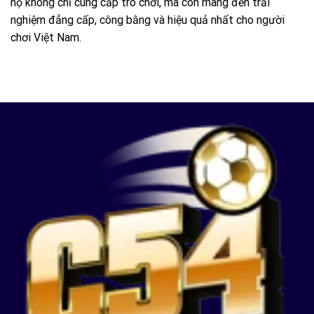
họ không chỉ cung cấp trò chơi, mà còn mang đến trải
nghiệm đẳng cấp, công bằng và hiệu quả nhất cho người
chơi Việt Nam.