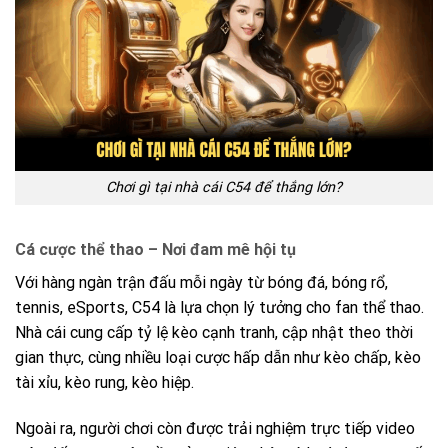
Chơi gì tại nhà cái C54 để thắng lớn?
Cá cược thể thao – Nơi đam mê hội tụ
Với hàng ngàn trận đấu mỗi ngày từ bóng đá, bóng rổ,
tennis, eSports, C54 là lựa chọn lý tưởng cho fan thể thao.
Nhà cái cung cấp tỷ lệ kèo cạnh tranh, cập nhật theo thời
gian thực, cùng nhiều loại cược hấp dẫn như kèo chấp, kèo
tài xỉu, kèo rung, kèo hiệp.
Ngoài ra, người chơi còn được trải nghiệm trực tiếp video