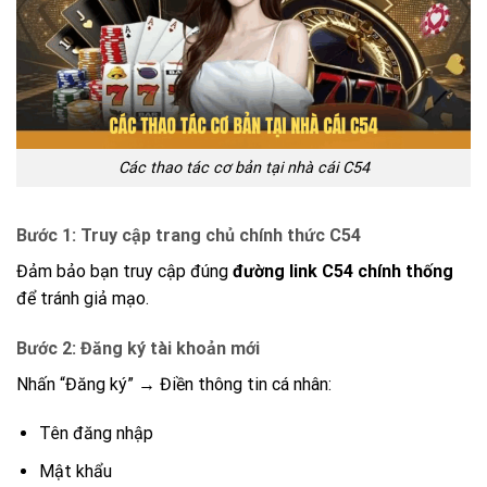
Các thao tác cơ bản tại nhà cái C54
Bước 1: Truy cập trang chủ chính thức C54
Đảm bảo bạn truy cập đúng
đường link C54 chính thống
để tránh giả mạo.
Bước 2: Đăng ký tài khoản mới
Nhấn “Đăng ký” → Điền thông tin cá nhân:
Tên đăng nhập
Mật khẩu